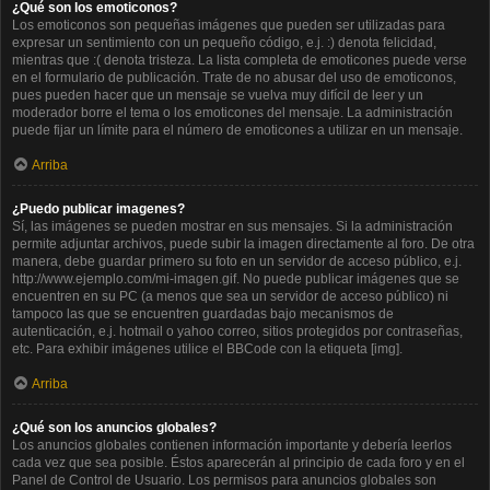
¿Qué son los emoticonos?
Los emoticonos son pequeñas imágenes que pueden ser utilizadas para
expresar un sentimiento con un pequeño código, e.j. :) denota felicidad,
mientras que :( denota tristeza. La lista completa de emoticones puede verse
en el formulario de publicación. Trate de no abusar del uso de emoticonos,
pues pueden hacer que un mensaje se vuelva muy difícil de leer y un
moderador borre el tema o los emoticones del mensaje. La administración
puede fijar un límite para el número de emoticones a utilizar en un mensaje.
Arriba
¿Puedo publicar imagenes?
Sí, las imágenes se pueden mostrar en sus mensajes. Si la administración
permite adjuntar archivos, puede subir la imagen directamente al foro. De otra
manera, debe guardar primero su foto en un servidor de acceso público, e.j.
http://www.ejemplo.com/mi-imagen.gif. No puede publicar imágenes que se
encuentren en su PC (a menos que sea un servidor de acceso público) ni
tampoco las que se encuentren guardadas bajo mecanismos de
autenticación, e.j. hotmail o yahoo correo, sitios protegidos por contraseñas,
etc. Para exhibir imágenes utilice el BBCode con la etiqueta [img].
Arriba
¿Qué son los anuncios globales?
Los anuncios globales contienen información importante y debería leerlos
cada vez que sea posible. Éstos aparecerán al principio de cada foro y en el
Panel de Control de Usuario. Los permisos para anuncios globales son