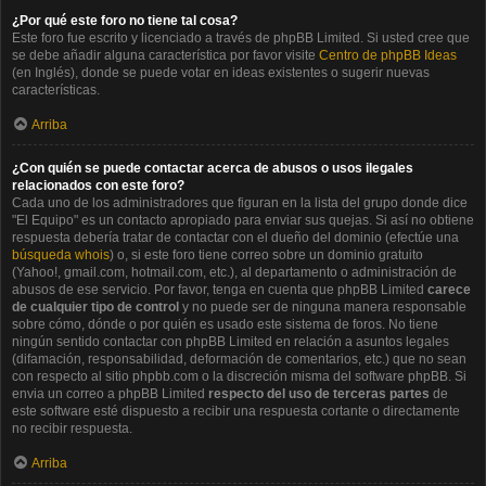
¿Por qué este foro no tiene tal cosa?
Este foro fue escrito y licenciado a través de phpBB Limited. Si usted cree que
se debe añadir alguna característica por favor visite
Centro de phpBB Ideas
(en Inglés), donde se puede votar en ideas existentes o sugerir nuevas
características.
Arriba
¿Con quién se puede contactar acerca de abusos o usos ilegales
relacionados con este foro?
Cada uno de los administradores que figuran en la lista del grupo donde dice
"El Equipo" es un contacto apropiado para enviar sus quejas. Si así no obtiene
respuesta debería tratar de contactar con el dueño del dominio (efectúe una
búsqueda whois
) o, si este foro tiene correo sobre un dominio gratuito
(Yahoo!, gmail.com, hotmail.com, etc.), al departamento o administración de
abusos de ese servicio. Por favor, tenga en cuenta que phpBB Limited
carece
de cualquier tipo de control
y no puede ser de ninguna manera responsable
sobre cómo, dónde o por quién es usado este sistema de foros. No tiene
ningún sentido contactar con phpBB Limited en relación a asuntos legales
(difamación, responsabilidad, deformación de comentarios, etc.) que no sean
con respecto al sitio phpbb.com o la discreción misma del software phpBB. Si
envia un correo a phpBB Limited
respecto del uso de terceras partes
de
este software esté dispuesto a recibir una respuesta cortante o directamente
no recibir respuesta.
Arriba