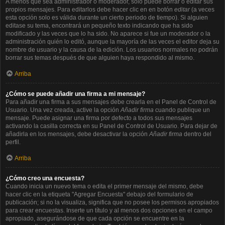
A menos que sea administrador o moderador, solo puede borrar o editar sus
propios mensajes. Para editarlos debe hacer clic en en botón
editar
(a veces
esta opción solo es válida durante un cierto periodo de tiempo). Si alguien
editase su tema, encontrará un pequeño texto indicando que ha sido
modificado y las veces que lo ha sido. No aparece si fue un moderador o la
administración quién lo editó, aunque la mayoría de las veces el editor deja su
nombre de usuario y la causa de la edición. Los usuarios normales no podrán
borrar sus temas después de que alguien haya respondido al mismo.
Arriba
¿Cómo se puede añadir una firma a mi mensaje?
Para añadir una firma a sus mensajes debe crearla en el Panel de Control de
Usuario. Una vez creada, active la opción
Añadir firma
cuando publique un
mensaje. Puede asignar una firma por defecto a todos sus mensajes
activando la casilla correcta en su Panel de Control de Usuario. Para dejar de
añadirla en los mensajes, debe desactivar la opción
Añadir firma
dentro del
perfil.
Arriba
¿Cómo creo una encuesta?
Cuando inicia un nuevo tema o edita el primer mensaje del mismo, debe
hacer clic en la etiqueta "Agregar Encuesta" debajo del formulario de
publicación; si no la visualiza, significa que no posee los permisos apropiados
para crear encuestas. Inserte un título y al menos dos opciones en el campo
apropiado, asegurándose de que cada opción se encuentre en la