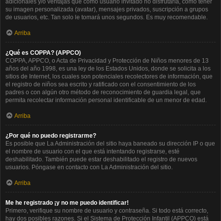
adicionales y/o ventajas que como usuario invitado no disfrutaría, como tener
su imagen personalizada (avatar), mensajes privados, suscripción a grupos
de usuarios, etc. Tan solo le tomará unos segundos. Es muy recomendable.
Arriba
¿Qué es COPPA? (APPCO)
COPPA, APPCO, o Acta de Privacidad y Protección de Niños menores de 13
años del año 1998, es una ley de los Estados Unidos, donde se solicita a los
sitios de Internet, los cuales son potenciales recolectores de información, que
el registro de niños sea escrito y ratificado con el consentimiento de los
padres o con algún otro método de reconocimiento de guardia legal, que
permita recolectar información personal identificable de un menor de edad.
Arriba
¿Por qué no puedo registrarme?
Es posible que La Administración del sitio haya baneado su dirección IP o que
el nombre de usuario con el que está intentando registrarse, esté
deshabilitado. También puede estar deshabilitado el registro de nuevos
usuarios. Póngase en contacto con La Administración del sitio.
Arriba
Me he registrado ¡y no me puedo identificar!
Primero, verifique su nombre de usuario y contraseña. Si todo está correcto,
hay dos posibles razones. Si el Sistema de Protección Infantil (APPCO) está