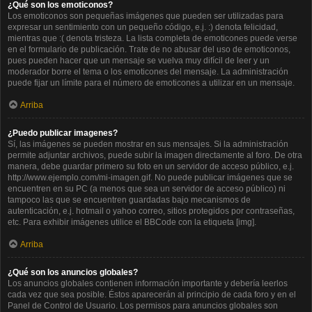
¿Qué son los emoticonos?
Los emoticonos son pequeñas imágenes que pueden ser utilizadas para
expresar un sentimiento con un pequeño código, e.j. :) denota felicidad,
mientras que :( denota tristeza. La lista completa de emoticones puede verse
en el formulario de publicación. Trate de no abusar del uso de emoticonos,
pues pueden hacer que un mensaje se vuelva muy difícil de leer y un
moderador borre el tema o los emoticones del mensaje. La administración
puede fijar un límite para el número de emoticones a utilizar en un mensaje.
Arriba
¿Puedo publicar imagenes?
Sí, las imágenes se pueden mostrar en sus mensajes. Si la administración
permite adjuntar archivos, puede subir la imagen directamente al foro. De otra
manera, debe guardar primero su foto en un servidor de acceso público, e.j.
http://www.ejemplo.com/mi-imagen.gif. No puede publicar imágenes que se
encuentren en su PC (a menos que sea un servidor de acceso público) ni
tampoco las que se encuentren guardadas bajo mecanismos de
autenticación, e.j. hotmail o yahoo correo, sitios protegidos por contraseñas,
etc. Para exhibir imágenes utilice el BBCode con la etiqueta [img].
Arriba
¿Qué son los anuncios globales?
Los anuncios globales contienen información importante y debería leerlos
cada vez que sea posible. Éstos aparecerán al principio de cada foro y en el
Panel de Control de Usuario. Los permisos para anuncios globales son