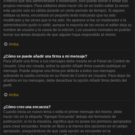
A menos que sea administrador o moderador, solo puede borrar o editar sus
propios mensajes. Para editarlos debe hacer clic en en botón
editar
(a veces
esta opción solo es válida durante un cierto periodo de tiempo). Si alguien
editase su tema, encontrará un pequeño texto indicando que ha sido
modificado y las veces que lo ha sido. No aparece si fue un moderador o la
administración quién lo editó, aunque la mayoría de las veces el editor deja su
nombre de usuario y la causa de la edición. Los usuarios normales no podrán
borrar sus temas después de que alguien haya respondido al mismo.
Arriba
¿Cómo se puede añadir una firma a mi mensaje?
Para añadir una firma a sus mensajes debe crearla en el Panel de Control de
Usuario. Una vez creada, active la opción
Añadir firma
cuando publique un
mensaje. Puede asignar una firma por defecto a todos sus mensajes
activando la casilla correcta en su Panel de Control de Usuario. Para dejar de
añadirla en los mensajes, debe desactivar la opción
Añadir firma
dentro del
perfil.
Arriba
¿Cómo creo una encuesta?
Cuando inicia un nuevo tema o edita el primer mensaje del mismo, debe
hacer clic en la etiqueta "Agregar Encuesta" debajo del formulario de
publicación; si no la visualiza, significa que no posee los permisos apropiados
para crear encuestas. Inserte un título y al menos dos opciones en el campo
apropiado, asegurándose de que cada opción se encuentre en la