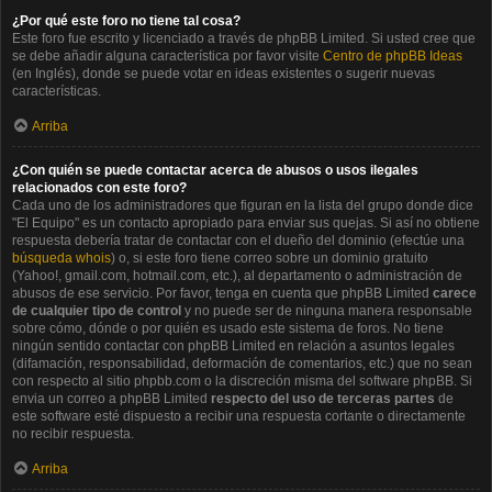
¿Por qué este foro no tiene tal cosa?
Este foro fue escrito y licenciado a través de phpBB Limited. Si usted cree que
se debe añadir alguna característica por favor visite
Centro de phpBB Ideas
(en Inglés), donde se puede votar en ideas existentes o sugerir nuevas
características.
Arriba
¿Con quién se puede contactar acerca de abusos o usos ilegales
relacionados con este foro?
Cada uno de los administradores que figuran en la lista del grupo donde dice
"El Equipo" es un contacto apropiado para enviar sus quejas. Si así no obtiene
respuesta debería tratar de contactar con el dueño del dominio (efectúe una
búsqueda whois
) o, si este foro tiene correo sobre un dominio gratuito
(Yahoo!, gmail.com, hotmail.com, etc.), al departamento o administración de
abusos de ese servicio. Por favor, tenga en cuenta que phpBB Limited
carece
de cualquier tipo de control
y no puede ser de ninguna manera responsable
sobre cómo, dónde o por quién es usado este sistema de foros. No tiene
ningún sentido contactar con phpBB Limited en relación a asuntos legales
(difamación, responsabilidad, deformación de comentarios, etc.) que no sean
con respecto al sitio phpbb.com o la discreción misma del software phpBB. Si
envia un correo a phpBB Limited
respecto del uso de terceras partes
de
este software esté dispuesto a recibir una respuesta cortante o directamente
no recibir respuesta.
Arriba