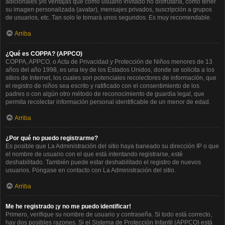
adicionales y/o ventajas que como usuario invitado no disfrutaría, como tener
su imagen personalizada (avatar), mensajes privados, suscripción a grupos
de usuarios, etc. Tan solo le tomará unos segundos. Es muy recomendable.
Arriba
¿Qué es COPPA? (APPCO)
COPPA, APPCO, o Acta de Privacidad y Protección de Niños menores de 13
años del año 1998, es una ley de los Estados Unidos, donde se solicita a los
sitios de Internet, los cuales son potenciales recolectores de información, que
el registro de niños sea escrito y ratificado con el consentimiento de los
padres o con algún otro método de reconocimiento de guardia legal, que
permita recolectar información personal identificable de un menor de edad.
Arriba
¿Por qué no puedo registrarme?
Es posible que La Administración del sitio haya baneado su dirección IP o que
el nombre de usuario con el que está intentando registrarse, esté
deshabilitado. También puede estar deshabilitado el registro de nuevos
usuarios. Póngase en contacto con La Administración del sitio.
Arriba
Me he registrado ¡y no me puedo identificar!
Primero, verifique su nombre de usuario y contraseña. Si todo está correcto,
hay dos posibles razones. Si el Sistema de Protección Infantil (APPCO) está