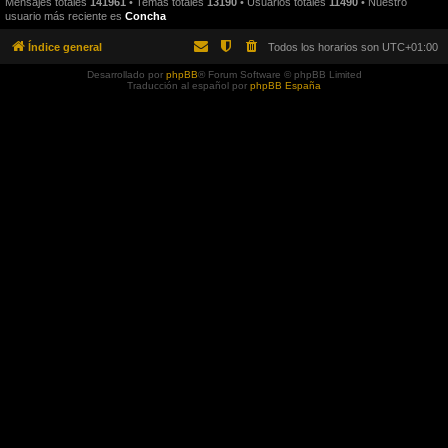
Mensajes totales
141961
• Temas totales
13190
• Usuarios totales
11490
• Nuestro
usuario más reciente es
Concha
Índice general
Todos los horarios son
UTC+01:00
Desarrollado por
phpBB
® Forum Software © phpBB Limited
Traducción al español por
phpBB España