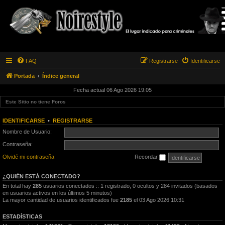
FAQ
Registrarse
Identificarse
Portada
Índice general
Fecha actual 06 Ago 2026 19:05
Este Sitio no tiene Foros
IDENTIFICARSE
•
REGISTRARSE
Nombre de Usuario:
Contraseña:
Olvidé mi contraseña
Recordar
¿QUIÉN ESTÁ CONECTADO?
En total hay
285
usuarios conectados :: 1 registrado, 0 ocultos y 284 invitados (basados
en usuarios activos en los últimos 5 minutos)
La mayor cantidad de usuarios identificados fue
2185
el 03 Ago 2026 10:31
ESTADÍSTICAS