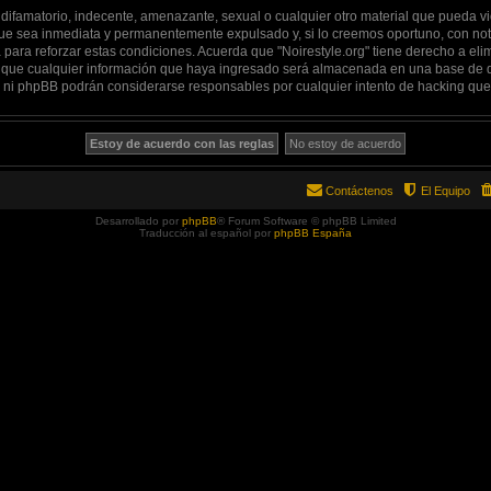
ifamatorio, indecente, amenazante, sexual o cualquier otro material que pueda viol
ue sea inmediata y permanentemente expulsado y, si lo creemos oportuno, con notif
para reforzar estas condiciones. Acuerda que "Noirestyle.org" tiene derecho a elimi
ue cualquier información que haya ingresado será almacenada en una base de d
rg" ni phpBB podrán considerarse responsables por cualquier intento de hacking qu
Contáctenos
El Equipo
Desarrollado por
phpBB
® Forum Software © phpBB Limited
Traducción al español por
phpBB España