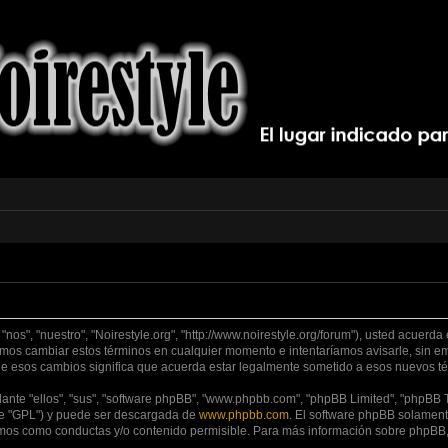
 "nos", "nuestro", "Noirestyle.org", "http://www.noirestyle.org/forum"), usted acuer
odemos cambiar estos términos en cualquier momento e intentaríamos avisarle, sin 
de esos cambios significa que acuerda estar legalmente sometido a esos nuevos té
nte "ellos", "sus", "software phpBB", "www.phpbb.com", "phpBB Limited", "phpBB Te
te "GPL") y puede ser descargada de
www.phpbb.com
. El software phpBB solamente
os como conductas y/o contenido permisible. Para más información sobre phpBB, p