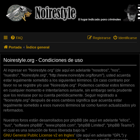
FAQ
Registrarse
Identificarse
Portada
Índice general
Noirestyle.org - Condiciones de uso
Al ingresar en "Noirestyle.org" (de aquí en adelante "nosotros", "nos",
"nuestro", "Noirestyle.org", "http://www.noirestyle.org/forum"), usted acuerda
estar legalmente sometido a los siguientes términos. En caso contrario por
favor no se registre y/o use "Noirestyle.org". Podemos cambiar estos términos
en cualquier momento e intentaríamos avisarle, sin embargo sería prudente
que los revisase por su cuenta periódicamente. Seguir registrado a
"Noirestyle.org" después de esos cambios significa que acuerda estar
legalmente sometido a esos nuevos términos tal como fueron actualizados y/o
reformados.
Nuestros foros están desarrollados por phpBB (de aquí en adelante "ellos",
"sus", "software phpBB", "www.phpbb.com", "phpBB Limited", "phpBB Teams")
el cual es una solución de foros liberada bajo la “
GNU General Public License v2 en Ingles
” (de aquí en adelante "GPL") y