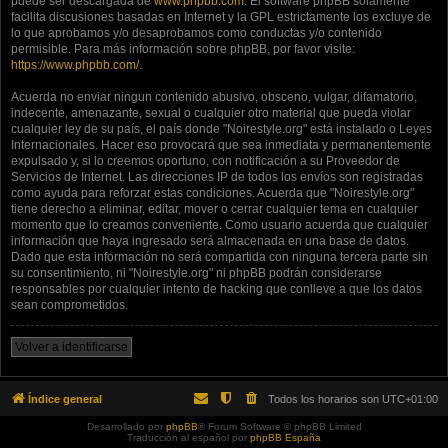
puede ser descargada de
www.phpbb.com
. El software phpBB solamente
facilita discusiones basadas en Internet y la GPL estrictamente los excluye de
lo que aprobamos y/o desaprobamos como conductas y/o contenido
permisible. Para más información sobre phpBB, por favor visite:
https://www.phpbb.com/
.
Acuerda no enviar ningun contenido abusivo, obsceno, vulgar, difamatorio,
indecente, amenazante, sexual o cualquier otro material que pueda violar
cualquier ley de su país, el país donde "Noirestyle.org" está instalado o Leyes
Internacionales. Hacer eso provocará que sea inmediata y permanentemente
expulsado y, si lo creemos oportuno, con notificación a su Proveedor de
Servicios de Internet. Las direcciones IP de todos los envíos son registradas
como ayuda para reforzar estas condiciones. Acuerda que "Noirestyle.org"
tiene derecho a eliminar, editar, mover o cerrar cualquier tema en cualquier
momento que lo creamos conveniente. Como usuario acuerda que cualquier
información que haya ingresado será almacenada en una base de datos.
Dado que esta información no será compartida con ninguna tercera parte sin
su consentimiento, ni "Noirestyle.org" ni phpBB podrán considerarse
responsables por cualquier intento de hacking que conlleve a que los datos
sean comprometidos.
Volver a identificarse
Índice general
Todos los horarios son
UTC+01:00
Desarrollado por
phpBB
® Forum Software © phpBB Limited
Traducción al español por
phpBB España